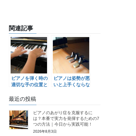
関連記事
ピアノを弾く時の
ピアノは姿勢が悪
適切な手の位置と
いと上手くならな
は？
い！正しい座り
方・身体の使い方
最近の投稿
６つのコツ
ピアノのあがり症を克服するに
は？本番で実力を発揮するための7
つの方法｜今日から実践可能！
2026年8月3日