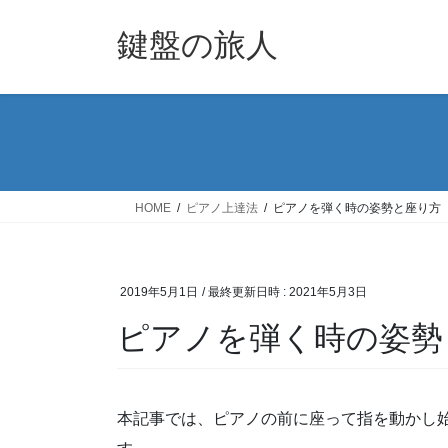
コ
ナ
ン
ビ
鍵盤の旅人
テ
ゲ
ン
ー
ツ
シ
へ
ョ
ス
ン
キ
に
ッ
移
HOME
ピアノ上達法
ピアノを弾く時の姿勢と座り方
プ
動
2019年5月1日
/ 最終更新日時 :
2021年5月3日
ピアノを弾く時の姿勢
本記事では、ピアノの前に座って指を動かし