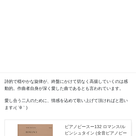
や恋愛歌のこと。のちに叙情的な旋律美を持つ器楽曲としての性
格を持つようになりました。
アントン・ルビンシュタインはロシアのピアニスト・作曲家。
ロシア人として初めて世界的な名声を得たピアニストで、ロシア
初の音楽教育機関であるサンクトペテルブルグ音楽院を創設しま
した。
この「ロマンス」は彼のピアノ曲「ペテルブルグの夜会Op.44」の
第1曲。
詩的で穏やかな旋律が、終盤にかけて切なく高揚していくのは感
動的。作曲者自身が深く愛した曲であるとも言われています。
愛し合う二人のために、情感を込めて歌い上げて頂ければと思い
ます♪( ´θ｀)
ピアノピースー132 ロマンス/ル
ビンシュタイン (全音ピアノピー