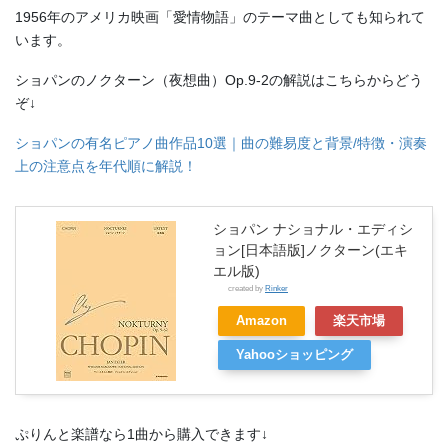
1956年のアメリカ映画「愛情物語」のテーマ曲としても知られて
います。
ショパンのノクターン（夜想曲）Op.9-2の解説はこちらからどう
ぞ↓
ショパンの有名ピアノ曲作品10選｜曲の難易度と背景/特徴・演奏
上の注意点を年代順に解説！
ショパン ナショナル・エディシ
ョン[日本語版]ノクターン(エキ
エル版)
created by
Rinker
Amazon
楽天市場
Yahooショッピング
ぷりんと楽譜なら1曲から購入できます↓