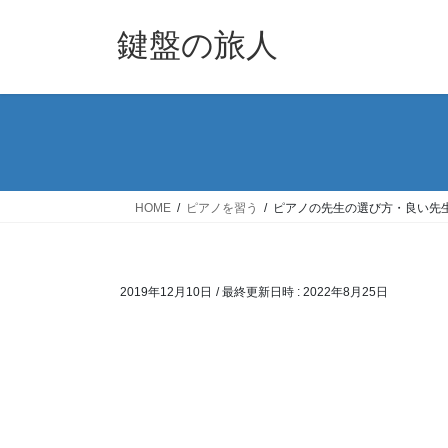
コ
ナ
ン
ビ
鍵盤の旅人
テ
ゲ
ン
ー
ツ
シ
へ
ョ
ス
ン
キ
に
ッ
移
HOME
ピアノを習う
ピアノの先生の選び方・良い先
プ
動
2019年12月10日
/ 最終更新日時 :
2022年8月25日